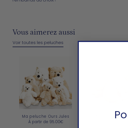
Vous aimerez aussi
Voir toutes les peluches
Po
Ma peluche Ours Jules
Ma peluche Ours
À partir de
95.00€
À partir de
32