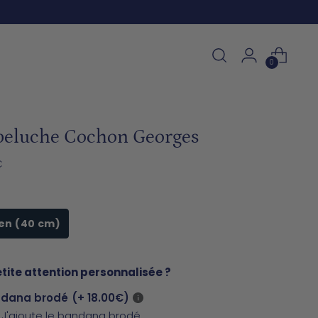
Langue
Français
0
peluche Cochon Georges
€
en (40 cm)
tite attention personnalisée ?
ndana brodé
(+ 18.00€)
J'ajoute le bandana brodé