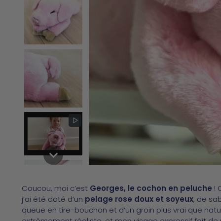
Coucou, moi c’est
Georges, le cochon en peluche
! 
j’ai été doté d’un
pelage rose doux et soyeux
, de sa
queue en tire-bouchon et d’un groin plus vrai que natu
extrêmement réaliste, et mon visage expressif fait de m