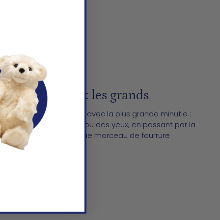
er les petits et les grands
brication est réalisée avec la plus grande minutie :
luche au choix du tissu ou des yeux, en passant par la
ture à la main
de chaque morceau de fourrure