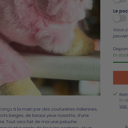
Le po
Vous ch
peuvent
Disponi
En stock
Retr
En s
Voir
Conçu à la main par des couturières italiennes,
bots beiges, de beaux yeux noisette, d’une
re. Tout ceci fait de moi une peluche
C
oi le plus rigolo de tous les cochons, et un