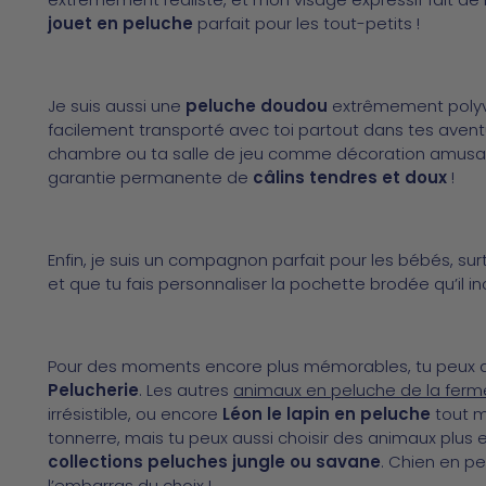
jouet en peluche
parfait pour les tout-petits !
Je suis aussi une
peluche doudou
extrêmement polyval
facilement transporté avec toi partout dans tes avent
chambre ou ta salle de jeu comme décoration amusante
garantie permanente de
câlins tendres et doux
!
Enfin, je suis un compagnon parfait pour les bébés, su
et que tu fais personnaliser la pochette brodée qu’il incl
Pour des moments encore plus mémorables, tu peux au
Pelucherie
. Les autres
animaux en peluche de la ferm
irrésistible, ou encore
Léon le lapin en peluche
tout m
tonnerre, mais tu peux aussi choisir des animaux plu
collections peluches jungle ou savane
. Chien en p
l’embarras du choix !