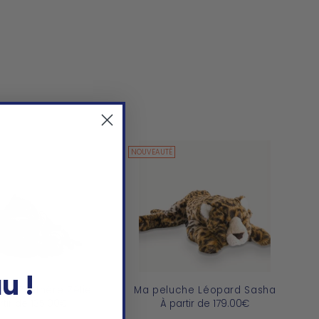
NOUVEAUTÉ
au
!
he Panthère Zélie
Ma peluche Léopard Sasha
rtir de
135.00€
À partir de
179.00€