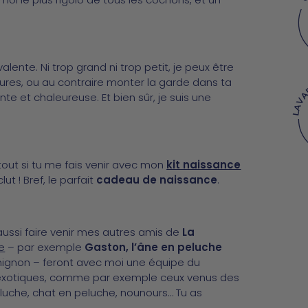
ente. Ni trop grand ni trop petit, je peux être
ures, ou au contraire monter la garde dans ta
LAV
 et chaleureuse. Et bien sûr, je suis une
rtout si tu me fais venir avec mon
kit naissance
ut ! Bref, le parfait
cadeau de naissance
.
Ajouter
un
produit
ssi faire venir mes autres amis de
La
à
e
– par exemple
Gaston, l’âne en peluche
votre
ignon – feront avec moi une équipe du
panier
s exotiques, comme par exemple ceux venus des
eluche, chat en peluche, nounours… Tu as