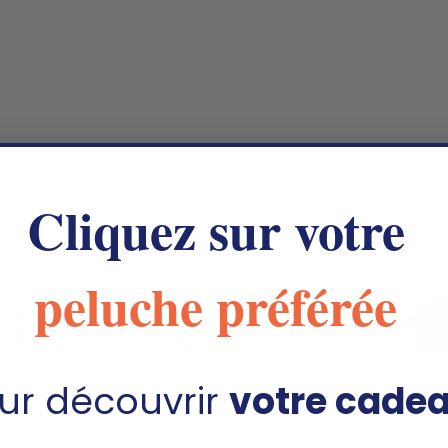
Cliquez sur votre
peluche préférée
ur découvrir
votre cade
 Lucien
Ma peluche Chien Hector
Ma peluc
5.00€
À partir de
85.00€
À pa