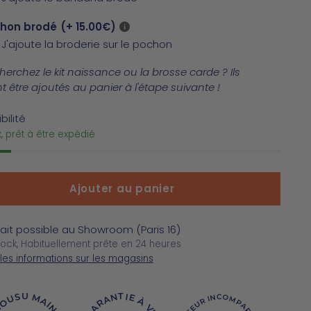
chon brodé
(+ 15.00€)
J'ajoute la broderie sur le pochon
erchez le kit naissance ou la brosse carde ? Ils
 être ajoutés au panier à l'étape suivante !
bilité
, prêt à être expédié
Ajouter au panier
ait possible au Showroom (Paris 16)
tock, Habituellement prête en 24 heures
 les informations sur les magasins
GARANTIE À VIE
OUSU MAIN