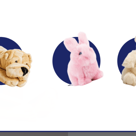
Fait succomb
Chaque étape de fa
du design de la pe
découpe et la
cou
synthétique.