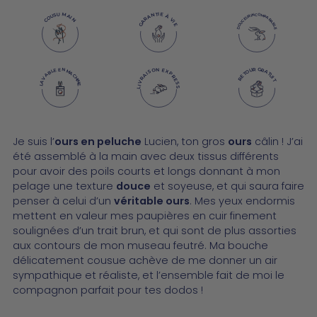
GARANTIE À VIE
COUSU MAIN
DOUCEUR INCOMPARABLE
LIVRAISON EXPRESS
LAVABLE EN MACHINE
RETOUR GRATUIT
Ajouter
Je suis l’
ours en peluche
Lucien, ton gros
ours
câlin ! J’ai
un
été assemblé à la main avec deux tissus différents
produit
pour avoir des poils courts et longs donnant à mon
à
pelage une texture
douce
et soyeuse, et qui saura faire
votre
penser à celui d’un
véritable ours
. Mes yeux endormis
panier
mettent en valeur mes paupières en cuir finement
soulignées d’un trait brun, et qui sont de plus assorties
aux contours de mon museau feutré. Ma bouche
délicatement cousue achève de me donner un air
sympathique et réaliste, et l’ensemble fait de moi le
compagnon parfait pour tes dodos !