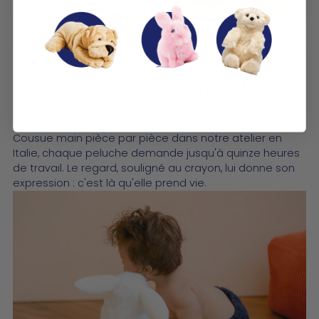
Fait succomber les petits et les
grands
Cousue main pièce par pièce dans notre atelier en
Italie, chaque peluche demande jusqu'à quinze heures
de travail. Le regard, souligné au crayon, lui donne son
expression : c'est là qu'elle prend vie.