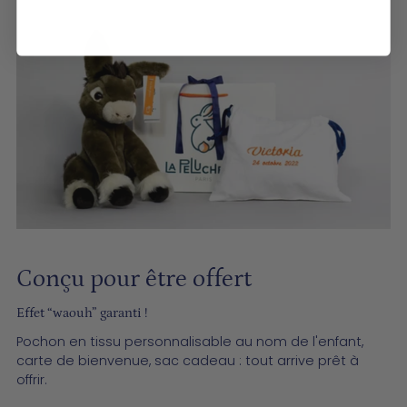
Conçu pour être offert
­­Effet “waouh” garanti !
Pochon en tissu personnalisable au nom de l'enfant,
carte de bienvenue, sac cadeau : tout arrive prêt à
offrir.