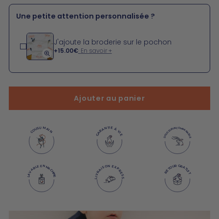
Une petite attention personnalisée ?
J'ajoute la broderie sur le pochon
+
15.00€
En savoir +
Ajouter au panier
GARANTIE À VIE
COUSU MAIN
DOUCEUR INCOMPARABLE
LIVRAISON EXPRESS
LAVABLE EN MACHINE
RETOUR GRATUIT
Ajouter