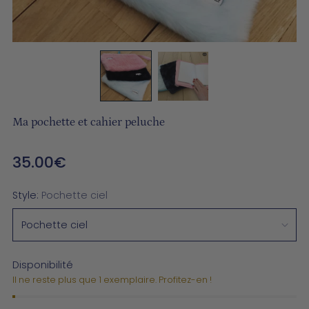
Ma pochette et cahier peluche
35.00€
Prix
normal
Style:
Pochette ciel
Disponibilité
Il ne reste plus que 1 exemplaire. Profitez-en !