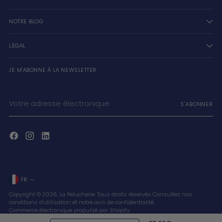
NOTRE BLOG
LÉGAL
JE M'ABONNE À LA NEWSLETTER
Votre
S'ABONNER
adresse
électronique
Langue
FR
Copyright © 2026,
La Pelucherie
. Tous droits réservés Consultez nos
conditions d'utilisation et notre avis de confidentialité.
Commerce électronique propulsé par Shopify