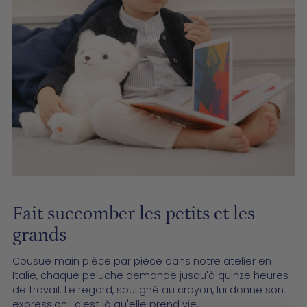
un
produit
à
votre
panier
Fait succomber les petits et les
grands
Cousue main pièce par pièce dans notre atelier en
Italie, chaque peluche demande jusqu'à quinze heures
de travail. Le regard, souligné au crayon, lui donne son
expression : c'est là qu'elle prend vie.