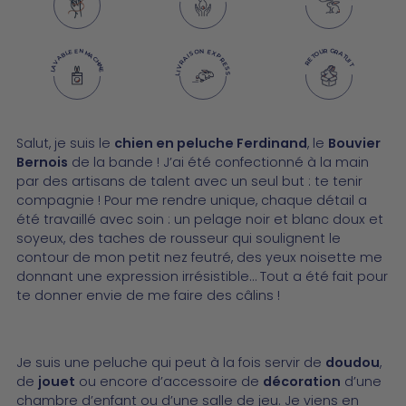
LIVRAISON EXPRESS
LAVABLE EN MACHINE
RETOUR GRATUIT
Ajouter
Salut, je suis le
chien en peluche Ferdinand
, le
Bouvier
un
Bernois
de la bande ! J’ai été confectionné à la main
produit
par des artisans de talent avec un seul but : te tenir
à
compagnie ! Pour me rendre unique, chaque détail a
votre
été travaillé avec soin : un pelage noir et blanc doux et
panier
soyeux, des taches de rousseur qui soulignent le
contour de mon petit nez feutré, des yeux noisette me
donnant une expression irrésistible… Tout a été fait pour
te donner envie de me faire des câlins !
Je suis une peluche qui peut à la fois servir de
doudou
,
de
jouet
ou encore d’accessoire de
décoration
d’une
chambre d’enfant ou d’une salle de jeu. Je viens en