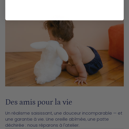
expression : c'est là qu'elle prend vie.
Des amis pour la vie
Un réalisme saisissant, une douceur incomparable — et
une garantie à vie. Une oreille abîmée, une patte
déchirée : nous réparons à l'atelier.