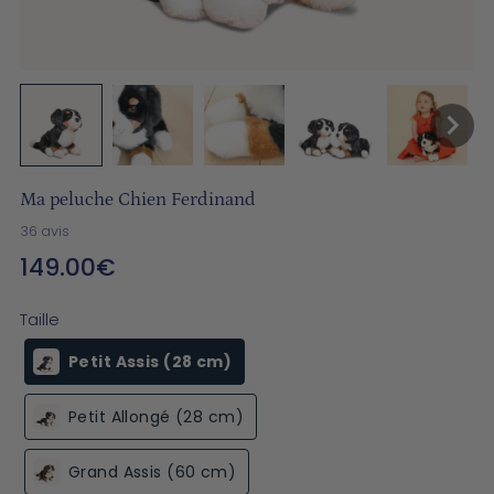
Ma peluche Chien Ferdinand
36 avis
149.00€
Prix
normal
Taille
Petit Assis (28 cm)
Petit Allongé (28 cm)
Grand Assis (60 cm)