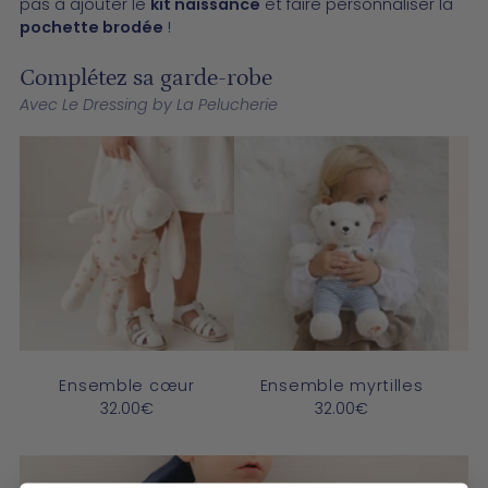
pas à ajouter le
kit naissance
et faire personnaliser la
pochette brodée
!
Complétez sa garde-robe
Avec Le Dressing by La Pelucherie
Ensemble cœur
Ensemble myrtilles
C
32.00€
32.00€