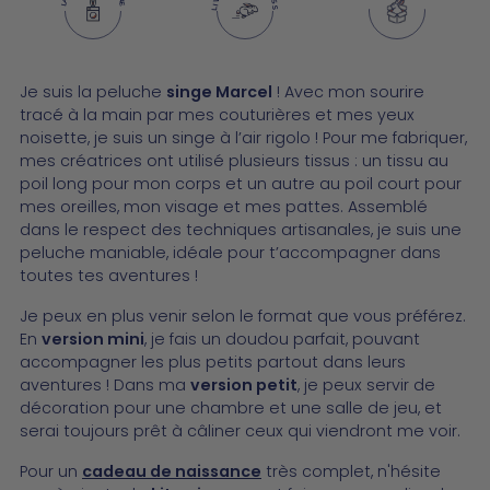
Ajouter
Je suis la peluche
singe Marcel
! Avec mon sourire
un
tracé à la main par mes couturières et mes yeux
produit
noisette, je suis un singe à l’air rigolo ! Pour me fabriquer,
à
mes créatrices ont utilisé plusieurs tissus : un tissu au
votre
poil long pour mon corps et un autre au poil court pour
panier
mes oreilles, mon visage et mes pattes. Assemblé
dans le respect des techniques artisanales, je suis une
peluche maniable, idéale pour t’accompagner dans
toutes tes aventures !
Je peux en plus venir selon le format que vous préférez.
En
version mini
, je fais un doudou parfait, pouvant
accompagner les plus petits partout dans leurs
aventures ! Dans ma
version petit
, je peux servir de
décoration pour une chambre et une salle de jeu, et
serai toujours prêt à câliner ceux qui viendront me voir.
Pour un
cadeau de naissance
très complet, n'hésite