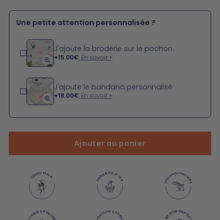
Une petite attention personnalisée ?
J'ajoute la broderie sur le pochon
+
15.00€
En savoir +
J'ajoute le bandana personnalisé
+
18.00€
En savoir +
Ajouter au panier
GARANTIE À VIE
COUSU MAIN
DOUCEUR INCOMPARABLE
LIVRAISON EXPRESS
LAVABLE EN MACHINE
RETOUR GRATUIT