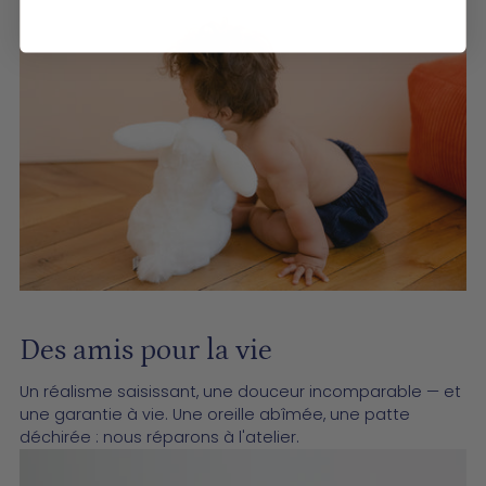
Des amis pour la vie
Un réalisme saisissant, une douceur incomparable — et
une garantie à vie. Une oreille abîmée, une patte
déchirée : nous réparons à l'atelier.