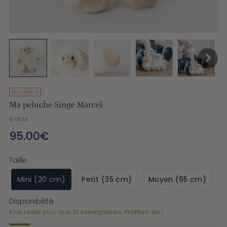
NOUVEAUTÉ
Ma peluche Singe Marcel
6 avis
95.00€
Prix
normal
Taille
Mini (20 cm)
Petit (35 cm)
Moyen (55 cm)
Disponibilité
Il ne reste plus que 10 exemplaires. Profitez-en !