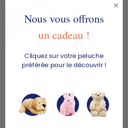
Nous vous offrons
un cadeau !
Cliquez sur votre peluche
préférée pour le découvrir !
Fait succomber les petits et les
grands
Cousue main pièce par pièce dans notre atelier en
Italie, chaque peluche demande jusqu'à quinze heures
de travail. Le regard, souligné au crayon, lui donne son
expression : c'est là qu'elle prend vie.