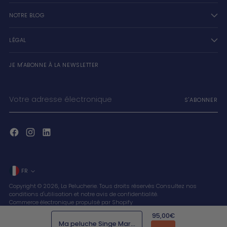
NOTRE BLOG
LÉGAL
JE M'ABONNE À LA NEWSLETTER
Votre
S'ABONNER
adresse
électronique
Langue
FR
Copyright © 2026,
La Pelucherie
. Tous droits réservés Consultez nos
conditions d'utilisation et notre avis de confidentialité.
Commerce électronique propulsé par Shopify
95,00€
Ma peluche Singe Marcel