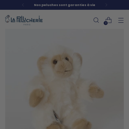
Nos peluches sont garanties à vie
0