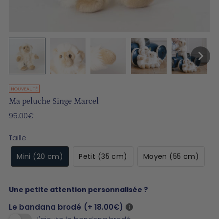
NOUVEAUTÉ
Ma peluche Singe Marcel
Prix
95.00€
normal
Taille
Mini (20 cm)
Petit (35 cm)
Moyen (55 cm)
Une petite attention personnalisée ?
Le bandana brodé
(+ 18.00€)