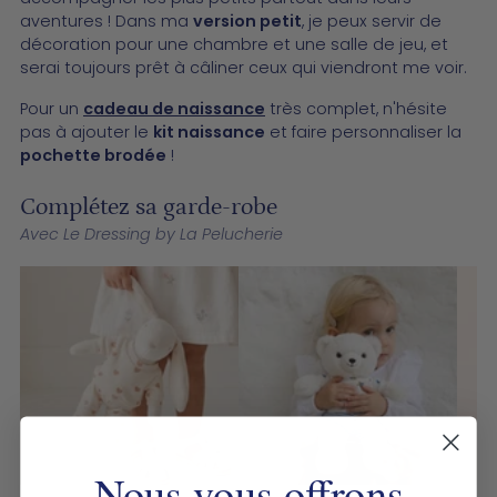
aventures ! Dans ma
version petit
, je peux servir de
décoration pour une chambre et une salle de jeu, et
serai toujours prêt à câliner ceux qui viendront me voir.
Pour un
cadeau de naissance
très complet, n'hésite
pas à ajouter le
kit naissance
et faire personnaliser la
pochette brodée
!
Complétez sa garde-robe
Avec Le Dressing by La Pelucherie
Nous vous offrons