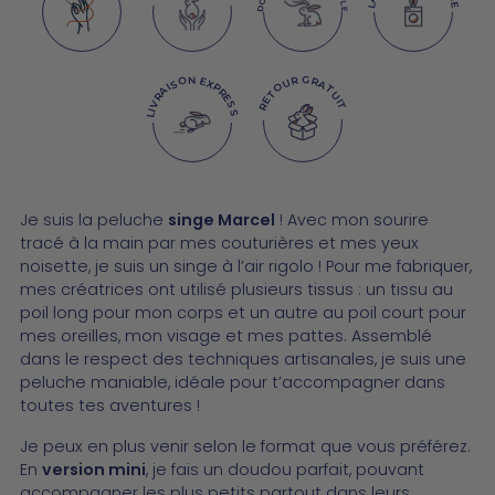
RETOUR GRATUIT
LIVRAISON EXPRESS
Ajouter
Je suis la peluche
singe Marcel
! Avec mon sourire
un
tracé à la main par mes couturières et mes yeux
produit
noisette, je suis un singe à l’air rigolo ! Pour me fabriquer,
à
mes créatrices ont utilisé plusieurs tissus : un tissu au
votre
poil long pour mon corps et un autre au poil court pour
panier
mes oreilles, mon visage et mes pattes. Assemblé
dans le respect des techniques artisanales, je suis une
peluche maniable, idéale pour t’accompagner dans
toutes tes aventures !
Je peux en plus venir selon le format que vous préférez.
En
version mini
, je fais un doudou parfait, pouvant
accompagner les plus petits partout dans leurs