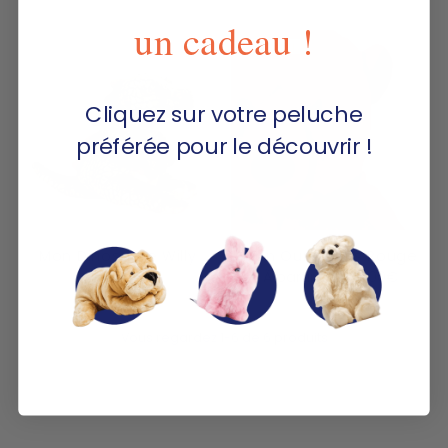
un cadeau !
NOUVEAUTÉ
Cliquez sur votre peluche
préférée pour le découvrir !
Mon Dinosaure Willy
Mon Ours Jules Rouge
195.00€
À partir de
145.00€
Vous regardez 1-6 de 6 produits